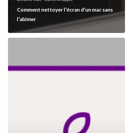
Comment nettoyer l’écran d’un mac sans
l’abîmer
Connecter
son
mac
ou
son
ordinateur
sur
sa
télévision