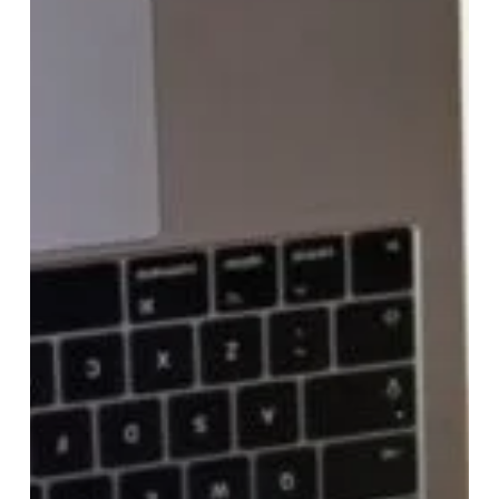
l’écran
d’un
mac
sans
l’abîmer